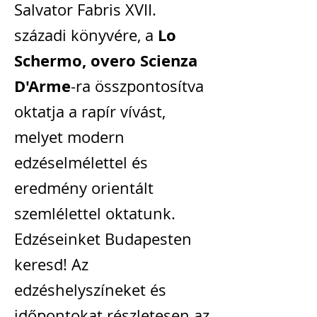
Salvator Fabris XVII.
Lo
századi könyvére, a
Schermo, overo Scienza
D'Arme
-ra összpontosítva
oktatja a rapír vívást,
melyet modern
edzéselmélettel és
eredmény orientált
szemlélettel oktatunk.
Edzéseinket Budapesten
keresd! Az
edzéshelyszíneket és
időpontokat részletesen az