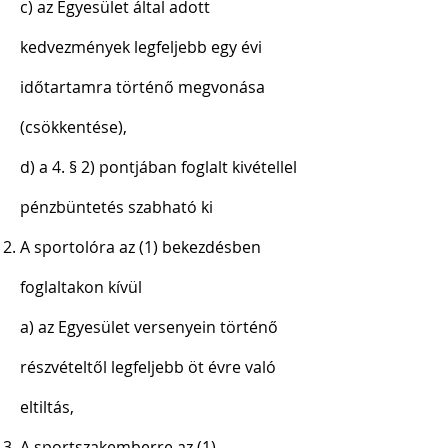
c) az Egyesület által adott
kedvezmények legfeljebb egy évi
időtartamra történő megvonása
(csökkentése),
d) a 4. § 2) pontjában foglalt kivétellel
pénzbüntetés szabható ki
A sportolóra az (1) bekezdésben
foglaltakon kívül
a) az Egyesület versenyein történő
részvételtől legfeljebb öt évre való
eltiltás,
A sportszakemberre az (1)