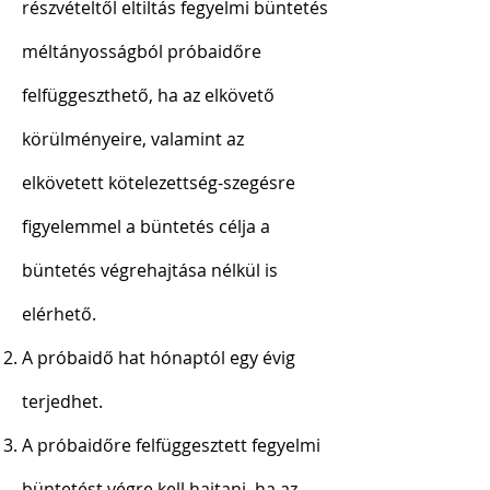
részvételtől eltiltás fegyelmi büntetés
méltányosságból próbaidőre
felfüggeszthető, ha az elkövető
körülményeire, valamint az
elkövetett kötelezettség-szegésre
figyelemmel a büntetés célja a
büntetés végrehajtása nélkül is
elérhető.
A próbaidő hat hónaptól egy évig
terjedhet.
A próbaidőre felfüggesztett fegyelmi
büntetést végre kell hajtani, ha az