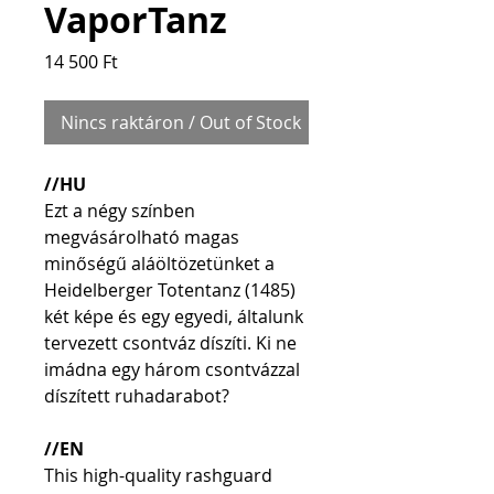
VaporTanz
Price
14 500 Ft
Nincs raktáron / Out of Stock
//HU
Ezt a négy színben 
megvásárolható magas 
minőségű aláöltözetünket a 
Heidelberger Totentanz (1485) 
két képe és egy egyedi, általunk 
tervezett csontváz díszíti. Ki ne 
imádna egy három csontvázzal 
díszített ruhadarabot?
//EN
This high-quality rashguard 