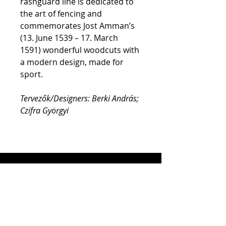
rashguard line is dedicated to 
the art of fencing and 
commemorates Jost Amman’s 
(13. June 1539 – 17. March 
1591) wonderful woodcuts with 
a modern design, made for 
sport.
Tervezők/Designers: Berki András; 
Czifra Györgyi
INFO
Alapszabály