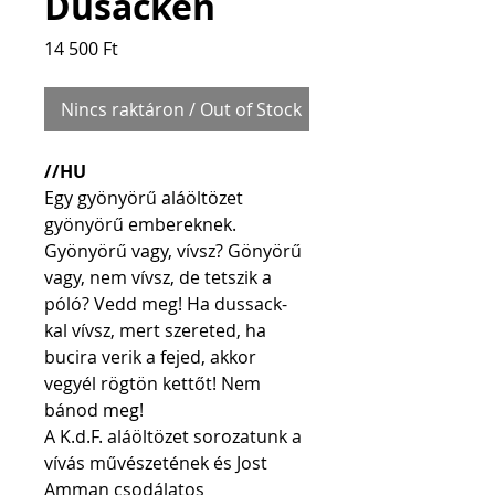
Dusacken
Price
14 500 Ft
Nincs raktáron / Out of Stock
//HU
Egy gyönyörű aláöltözet 
gyönyörű embereknek. 
Gyönyörű vagy, vívsz? Gönyörű 
vagy, nem vívsz, de tetszik a 
póló? Vedd meg! Ha dussack-
kal vívsz, mert szereted, ha 
bucira verik a fejed, akkor 
vegyél rögtön kettőt! Nem 
bánod meg!
A K.d.F. aláöltözet sorozatunk a 
vívás művészetének és Jost 
Amman csodálatos 