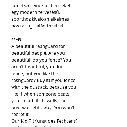
fametszeteinek állít emléket, 
egy modern tervezésű, 
sporthoz kiválóan alkalmas 
hosszú ujjú aláöltözettel.
//EN
A beautiful rashguard for 
beautiful people. Are you 
beautiful, do you fence? You 
aren’t beautiful, you don’t 
fence, but you like the 
rashguard? Buy it! If you fence 
with the dussack, because you 
like it when someone beats 
your head till it swells, then 
buy two right away! You won’t 
regret it!
Our K.d.F. (Kunst des Fechtens) 