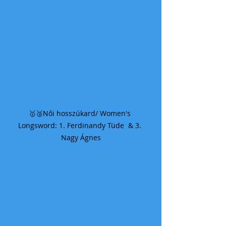
🥇🥉Női hosszúkard/ Women's 
Longsword: 1. Ferdinandy Tüde  & 3. 
Nagy Ágnes