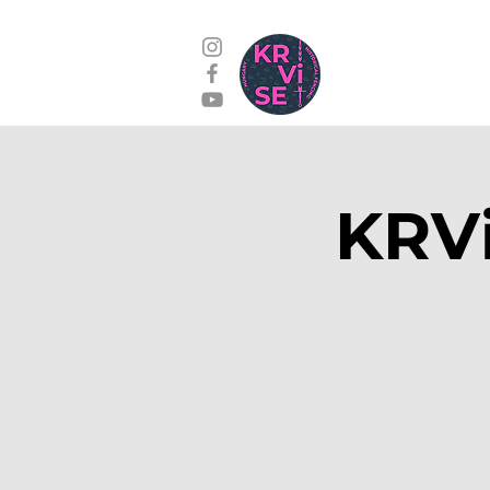
Edzések
Kap
KRVi