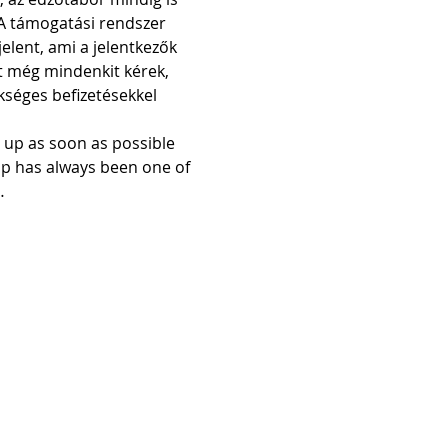
 A támogatási rendszer 
elent, ami a jelentkezők 
t még mindenkit kérek, 
kséges befizetésekkel 
n up as soon as possible 
p has always been one of 
…