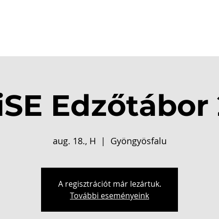
csolat
Dicsőségfal
Események
Galéria
Shop
SE Edzőtábor
aug. 18., H
  |  
Gyöngyösfalu
A regisztrációt már lezártuk.
További eseményeink