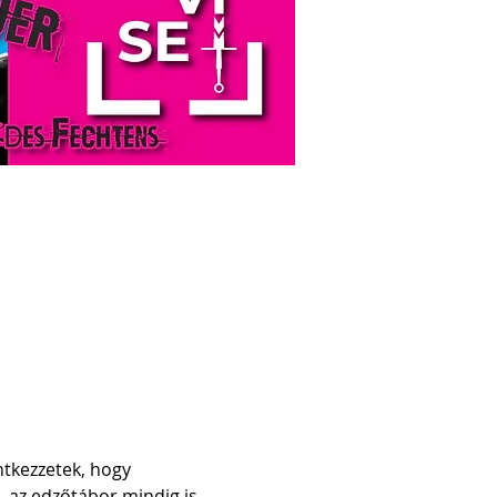
ntkezzetek, hogy 
 az edzőtábor mindig is 