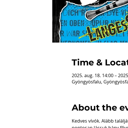
Time & Loca
2025. aug. 18. 14:00 – 2025
Gyöngyösfalu, Gyöngyösfa
About the e
Kedves vívók. Alább találj
pontosan lássuk hány főve