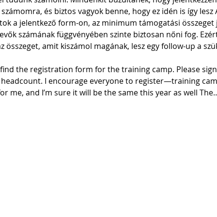
t számomra, és biztos vagyok benne, hogy ez idén is így lesz
láttok a jelentkező form-on, az minimum támogatási összeget j
evők számának függvényében szinte biztosan nőni fog. Ezér
az összeget, amit kiszámol magának, lesz egy follow-up a szü
 find the registration form for the training camp. Please sig
 headcount. I encourage everyone to register—training cam
for me, and I’m sure it will be the same this year as well The