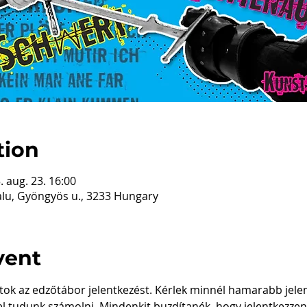
tion
. aug. 23. 16:00
lu, Gyöngyös u., 3233 Hungary
vent
átok az edzőtábor jelentkezést. Kérlek minnél hamarabb jele
l tudunk számolni. Mindenkit buzdítanék, hogy jelentkezzen,