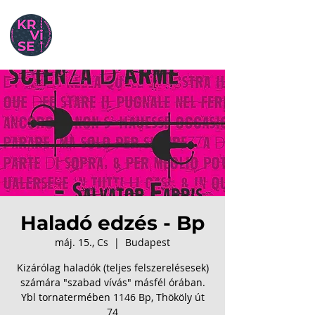
Haladó edzés - Bp
máj. 15., Cs
  |  
Budapest
Kizárólag haladók (teljes felszerelésesek)
számára "szabad vívás" másfél órában.
Ybl tornatermében 1146 Bp, Thököly út
74