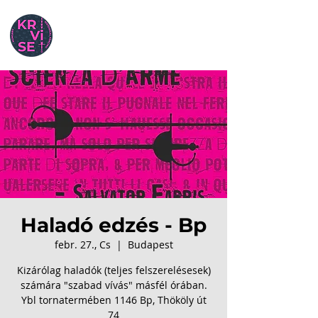
Haladó edzés - Bp
febr. 27., Cs
  |  
Budapest
Kizárólag haladók (teljes felszerelésesek)
számára "szabad vívás" másfél órában.
Ybl tornatermében 1146 Bp, Thököly út
74