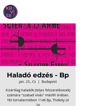
Haladó edzés - Bp
jan. 23., Cs
  |  
Budapest
Kizárólag haladók (teljes felszerelésesek)
számára "szabad vívás" másfél órában.
Ybl tornatermében 1146 Bp, Thököly út
74