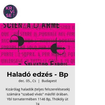
Haladó edzés - Bp
dec. 05., Cs
  |  
Budapest
Kizárólag haladók (teljes felszerelésesek)
számára "szabad vívás" másfél órában.
Ybl tornatermében 1146 Bp, Thököly út
74