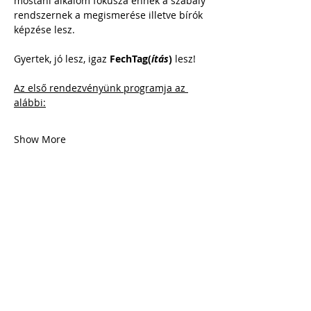
mostani alkalom fókusza ennek a szabály 
rendszernek a megismerése illetve bírók 
képzése lesz.
Gyertek, jó lesz, igaz 
FechTag(
ítás
)
 lesz!
Az első rendezvényünk programja az 
alábbi:
Show More
INFO