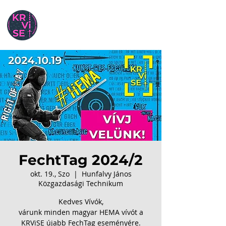
FechtTag 2024/2
okt. 19., Szo
  |  
Hunfalvy János
Közgazdasági Technikum
Kedves Vívók,
várunk minden magyar HEMA vívót a
KRViSE újabb FechTag eseményére.