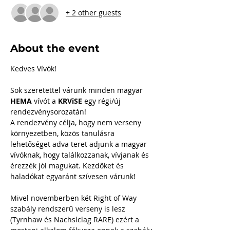
+ 2 other guests
About the event
Kedves Vívók!
Sok szeretettel várunk minden magyar 
HEMA
 vívót a 
KRViSE
 egy régi/új 
rendezvénysorozatán!
A rendezvény célja, hogy nem verseny 
környezetben, közös tanulásra 
lehetőséget adva teret adjunk a magyar 
vívóknak, hogy találkozzanak, vívjanak és 
érezzék jól magukat. Kezdőket és 
haladókat egyaránt szívesen várunk!
Mivel novemberben két Right of Way 
szabály rendszerű verseny is lesz 
(Tyrnhaw és Nachslclag RARE) ezért a 