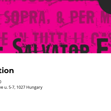
tion
0
e u. 5-7, 1027 Hungary