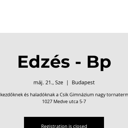
csolat
Dicsőségfal
Események
Galéria
Shop
Edzés - Bp
máj. 21., Sze
  |  
Budapest
 kezdőknek és haladóknak a Csik Gimnázium nagy tornater
1027 Medve utca 5-7
Registration is closed