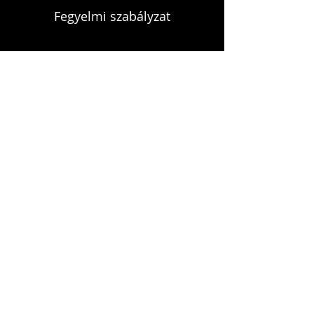
Fegyelmi szabályzat
KAPCSOLAT
infokardrendje@gmail.com