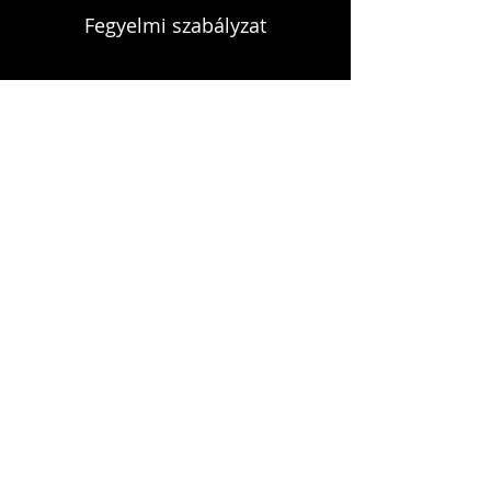
Fegyelmi szabályzat
KAPCSOLAT
infokardrendje@gmail.com