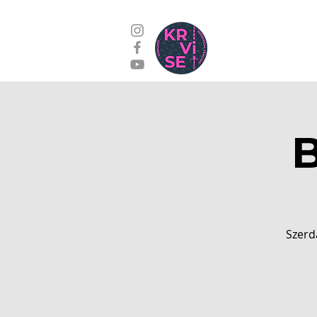
Edzések
Kap
B
Szerd