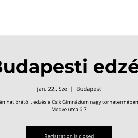
csolat
Dicsőségfal
Események
Galéria
Shop
udapesti edz
jan. 22., Sze
  |  
Budapest
án hat órától , edzés a Csik Gimnázium nagy tornatermében
Medve utca 6-7
Registration is closed