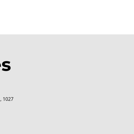
Bejelentkezés/Regisztráció
és
, 1027