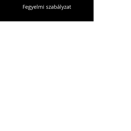
Fegyelmi szabályzat
KAPCSOLAT
infokardrendje@gmail.com