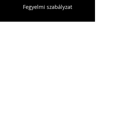
Fegyelmi szabályzat
KAPCSOLAT
infokardrendje@gmail.com