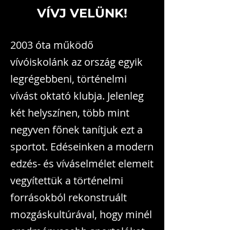
VÍVJ V
ELÜNK!
2003 óta működő
vívóiskolánk az ország egyik
legrégebbeni, történelmi
vívást oktató klubja. Jelenleg
két helyszínen, több mint
negyven főnek tanítjuk ezt a
sportot. Edéseinken a modern
edzés- és víváselmélet elemeit
vegyítettük a történelmi
forrásokból rekonstruált
mozgáskultúrával, hogy minél