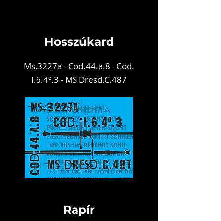
Ho
ssz
úkard
Ms.3227
a - Cod.44.a.
8 - Cod.
I.6.4º.3 - MS Dresd.C.487
Rapír