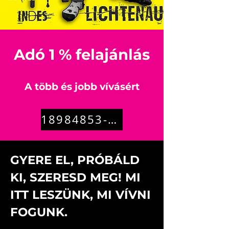
Adó 1 % felajánlás
A több és jobb vívásért
18984853-1-08
GYERE EL, PRÓBÁLD
KI, SZERESD MEG! MI
ITT LESZÜNK, MI VÍVNI
FOGUNK.