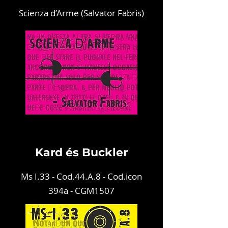
Scienza d’Arme (Salvator Fabris)
Kar
d és Buckler
M
s I.33 - Cod.44.A.8 - Cod.icon
394a - CGM1507