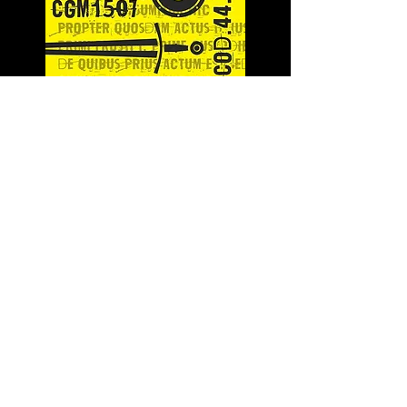
FOGLALJ
PRÓBAEDZÉST
Gyere el egy edzésünkre, próbáld
ki és szeresd meg. Mi itt leszünk,
mi vívni fogunk!
Gyere te is!
!
Név