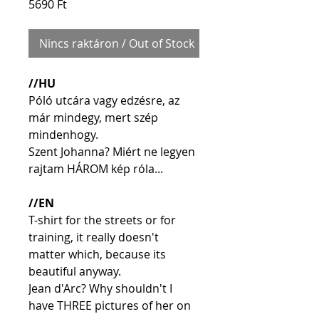
Price
5690 Ft
Nincs raktáron / Out of Stock
//HU
Póló utcára vagy edzésre, az 
már mindegy, mert szép 
mindenhogy.
Szent Johanna? Miért ne legyen 
rajtam HÁROM kép róla...
//EN
T-shirt for the streets or for 
training, it really doesn't 
matter which, because its 
beautiful anyway.
Jean d'Arc? Why shouldn't I 
have THREE pictures of her on 