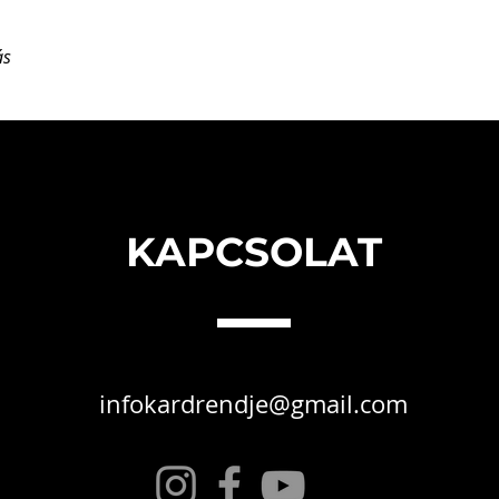
ás
KAPCSOLAT
infokardrendje@gmail.com