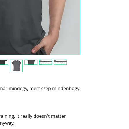
z már mindegy, mert szép mindenhogy.
raining, it really doesn't matter 
anyway.