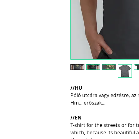
//HU
Póló utcára vagy edzésre, a
Hm... erőszak...
//EN
T-shirt for the streets or for t
which, because its beautiful 