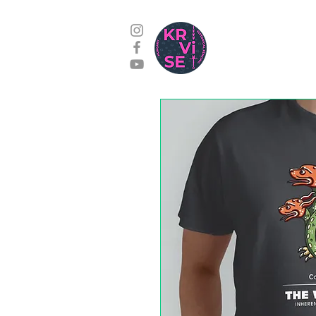
Edzések
Kap