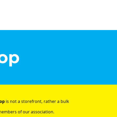
Bejelentkezés/Regisztráció
op
hop
is not a storefront, rather a bulk
members of our association.