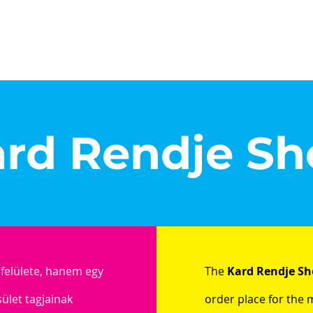
csolat
Dicsőségfal
Események
Galéria
Shop
rd Rendje Sh
felülete, hanem egy
The
Kard Rendje S
sület tagjainak
order place for the 