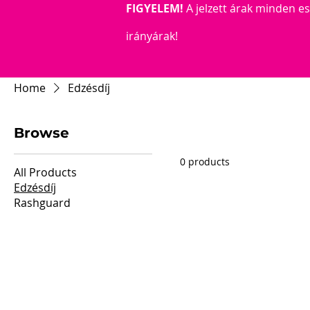
FIGYELEM!
A jelzett árak minden e
irányárak!
Home
Edzésdíj
Browse
0 products
All Products
Edzésdíj
Rashguard