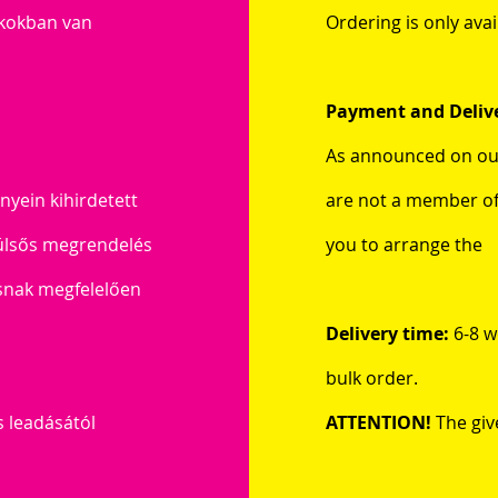
akokban van
Ordering is only ava
Payment and Deliv
As announced on our
nyein kihirdetett
are not a member of 
lsős megrendelés
you to arrange the
ásnak megfelelően
Delivery time:
6-8 w
bulk order.
 leadásától
ATTENTION!
The give